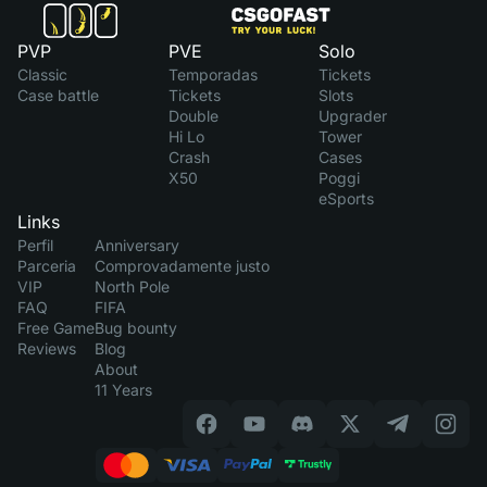
PVP
PVE
Solo
Classic
Temporadas
Tickets
Case battle
Tickets
Slots
Double
Upgrader
Hi Lo
Tower
Crash
Cases
X50
Poggi
eSports
Links
Perfil
Anniversary
Parceria
Comprovadamente justo
VIP
North Pole
FAQ
FIFA
Free Game
Bug bounty
Reviews
Blog
About
11 Years