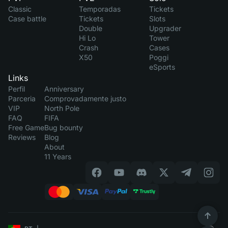
Classic
Temporadas
Tickets
Case battle
Tickets
Slots
Double
Upgrader
Hi Lo
Tower
Crash
Cases
X50
Poggi
eSports
Links
Perfil
Anniversary
Parceria
Comprovadamente justo
VIP
North Pole
FAQ
FIFA
Free Game
Bug bounty
Reviews
Blog
About
11 Years