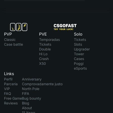
PVP
PVE
Solo
Classic
Temporadas
Tickets
Case battle
Tickets
Slots
Double
Upgrader
Hi Lo
Tower
Crash
Cases
X50
Poggi
eSports
Links
Perfil
Anniversary
Parceria
Comprovadamente justo
VIP
North Pole
FAQ
FIFA
Free Game
Bug bounty
Reviews
Blog
About
11 Years