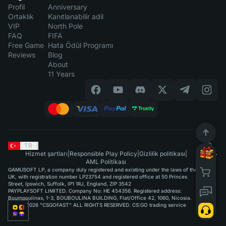
Profil
Anniversary
Ortaklık
Kanıtlanabilir adil
VIP
North Pole
FAQ
FIFA
Free Game
Hata Ödül Programı
Reviews
Blog
About
11 Years
TR
|
Hizmet şartları
|
Responsible Play Policy
|
Gizlilik politikası
|
AML Politikası
GAMUSOFT LP, a company duly registered and existing under the laws of the
UK, with registration number LP23754 and registered office at 50 Princes
Street, Ipswich, Suffolk, IP1 1RJ, England, ZIP 3542
PAYPLAYSOFT LIMITED. Company No: HE 454356. Registered address:
Boumpoulinas, 1-3, BOUBOULINA BUILDING, Flat/Office 42, 1060, Nicosia.
©2015-2026 "CSGOFAST" ALL RIGHTS RESERVED. CS:GO trading service