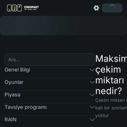
Maksi
çekim
Genel Bilgi
miktarı
Oyunlar
nedir?
Piyasa
Çekim miktarı 
Tavsiye programı
katı bir sınırla
yoktur
RAIN