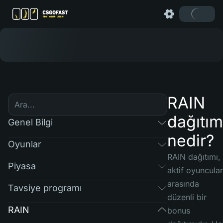
RAIN
dağıtım
Genel Bilgi
nedir?
Oyunlar
RAIN dağıtımı,
Piyasa
aktif oyuncular
arasında
Tavsiye programı
düzenli bir
RAIN
bonus