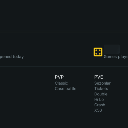
pened today
Games playe
PVP
PVE
Classic
Sezonlar
Case battle
Tickets
Double
Hi Lo
Crash
X50