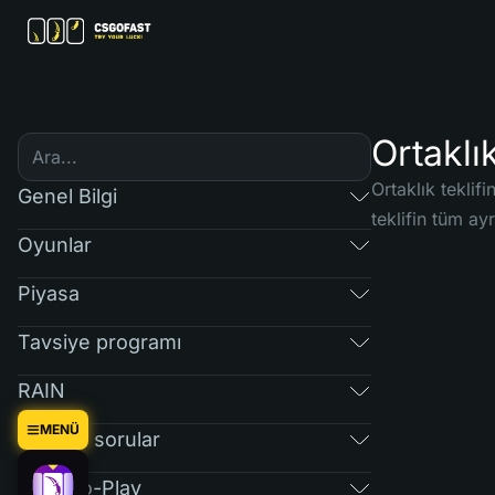
Ortaklı
Ortaklık tekli
Genel Bilgi
teklifin tüm ayr
Oyunlar
Piyasa
Tavsiye programı
RAIN
MENÜ
Düzenli sorular
Free-To-Play