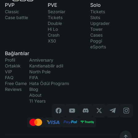
PVP
PVE
Solo
Classic
Sezonlar
Tickets
Case battle
Tickets
Slots
Double
Upgrader
Hi Lo
Tower
Crash
Cases
X50
Poggi
eSports
Bağlantılar
Profil
Anniversary
Ortaklık
Kanıtlanabilir adil
VIP
North Pole
FAQ
FIFA
Free Game
Hata Ödül Programı
Reviews
Blog
About
11 Years