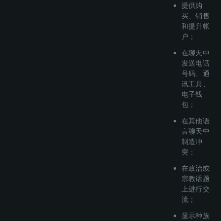
提供购
买、销售
和提升帐
户；
在聊天中
发送电话
号码、通
讯工具、
电子钱
包；
在其他语
言聊天中
制造冲
突；
在政治或
宗教话题
上进行交
流；
显示种族