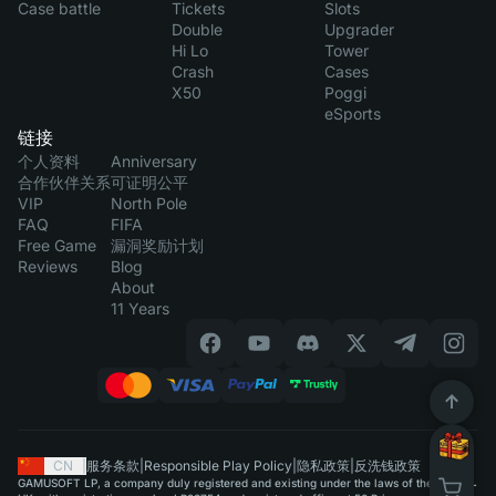
Case battle
Tickets
Slots
Double
Upgrader
Hi Lo
Tower
Crash
Cases
X50
Poggi
eSports
链接
个人资料
Anniversary
合作伙伴关系
可证明公平
VIP
North Pole
FAQ
FIFA
Free Game
漏洞奖励计划
Reviews
Blog
About
11 Years
CN
|
服务条款
|
Responsible Play Policy
|
隐私政策
|
反洗钱政策
GAMUSOFT LP, a company duly registered and existing under the laws of the