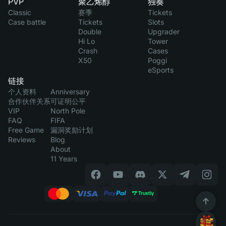
PVP
聚乙烯醇
独奏
Classic
赛季
Tickets
Case battle
Tickets
Slots
Double
Upgrader
Hi Lo
Tower
Crash
Cases
X50
Poggi
eSports
链接
个人资料
Anniversary
合作伙伴关系
可证明公平
VIP
North Pole
FAQ
FIFA
Free Game
漏洞奖励计划
Reviews
Blog
About
11 Years