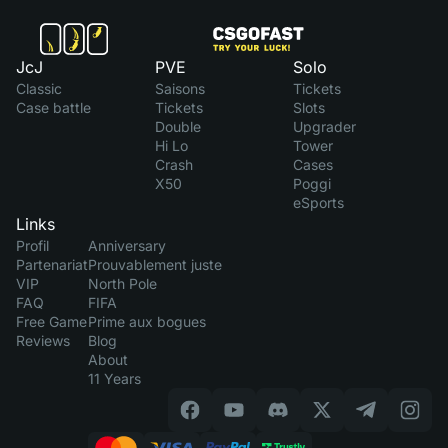
JcJ
PVE
Solo
Classic
Saisons
Tickets
Case battle
Tickets
Slots
Double
Upgrader
Hi Lo
Tower
Crash
Cases
X50
Poggi
eSports
Links
Profil
Anniversary
Partenariat
Prouvablement juste
VIP
North Pole
FAQ
FIFA
Free Game
Prime aux bogues
Reviews
Blog
About
11 Years