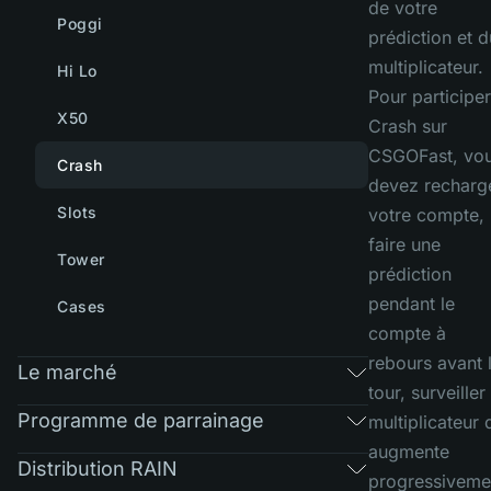
de votre
Poggi
prédiction et d
multiplicateur.
Hi Lo
Pour participer
X50
Crash sur
CSGOFast, vo
Crash
devez recharg
Slots
votre compte,
faire une
Tower
prédiction
pendant le
Cases
compte à
rebours avant 
Le marché
tour, surveiller 
Programme de parrainage
multiplicateur 
augmente
Distribution RAIN
progressiveme