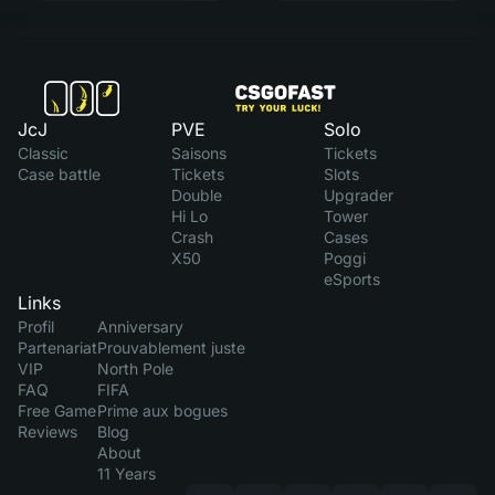
JcJ
PVE
Solo
Classic
Saisons
Tickets
Case battle
Tickets
Slots
Double
Upgrader
Hi Lo
Tower
Crash
Cases
X50
Poggi
eSports
Links
Profil
Anniversary
Partenariat
Prouvablement juste
VIP
North Pole
FAQ
FIFA
Free Game
Prime aux bogues
Reviews
Blog
About
11 Years