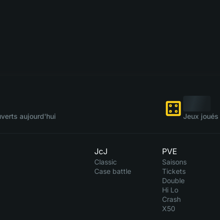
verts aujourd'hui
Jeux joués 
JcJ
PVE
Classic
Saisons
Case battle
Tickets
Double
Hi Lo
Crash
X50