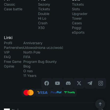
Classic
Sezony
Tickets
Case battle
Tickets
Slots
Double
Upgrader
Hi Lo
Tower
Crash
Cases
X50
Poggi
eSports
Linki
Profil
Anniversary
Partnerstwo
Udowodniona uczciwość
VIP
North Pole
FAQ
FIFA
Free Game
Program Bug Bounty
Opinie
Blog
O nas
11 Years