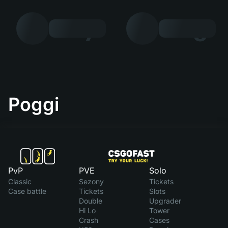
7
8
Poggi
PvP
PVE
Solo
Classic
Sezony
Tickets
Case battle
Tickets
Slots
Double
Upgrader
Hi Lo
Tower
Crash
Cases