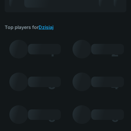
Top players for
Dzisiaj
1
2
3
4
5
6