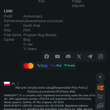
X50
Poggi
eSports
Linki
Profil
Anniversary
Partnerstwo
Udowodniona uczciwość
VIP
North Pole
FAQ
FIFA
Free Game
Program Bug Bounty
Opinie
Blog
O nas
11 Years
PL
|
Warunki świadczenia usług
|
Responsible Play Policy
|
Polityka prywatności
|
Polityka AML
GAMUSOFT LP, a company duly registered and existing under the laws of the
UK, with registration number LP23754 and registered office at 50 Princes
Street, Ipswich, Suffolk, IP1 1RJ, England, ZIP 3542
PAYPLAYSOFT LIMITED. Company No: HE 454356. Registered address:
Boumpoulinas, 1-3, BOUBOULINA BUILDING, Flat/Office 42, 1060, Nicosia.