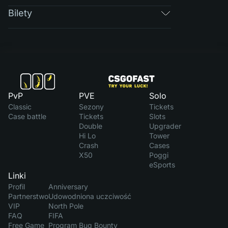
Bilety
PvP
PVE
Solo
Classic
Sezony
Tickets
Case battle
Tickets
Slots
Double
Upgrader
Hi Lo
Tower
Crash
Cases
X50
Poggi
eSports
Linki
Profil
Anniversary
Partnerstwo
Udowodniona uczciwość
VIP
North Pole
FAQ
FIFA
Free Game
Program Bug Bounty