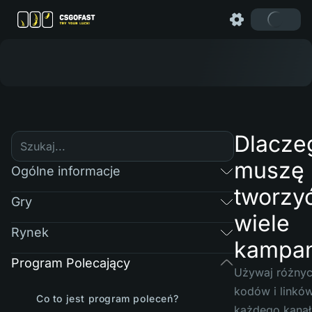
Dlacze
muszę
Ogólne informacje
tworzy
Gry
wiele
Rynek
kampan
Program Polecający
Używaj różny
kodów i linków
Co to jest program poleceń?
każdego kanał