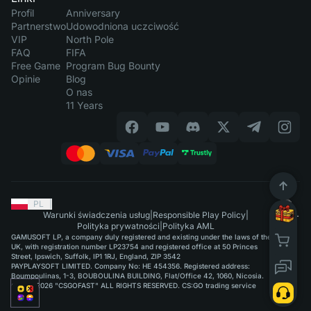
Profil
Anniversary
Partnerstwo
Udowodniona uczciwość
VIP
North Pole
FAQ
FIFA
Free Game
Program Bug Bounty
Opinie
Blog
O nas
11 Years
PL
|
Warunki świadczenia usług
|
Responsible Play Policy
|
Polityka prywatności
|
Polityka AML
GAMUSOFT LP, a company duly registered and existing under the laws of the
UK, with registration number LP23754 and registered office at 50 Princes
Street, Ipswich, Suffolk, IP1 1RJ, England, ZIP 3542
PAYPLAYSOFT LIMITED. Company No: HE 454356. Registered address:
Boumpoulinas, 1-3, BOUBOULINA BUILDING, Flat/Office 42, 1060, Nicosia.
©2015-2026 "CSGOFAST" ALL RIGHTS RESERVED. CS:GO trading service