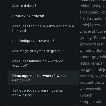
reklamowego,
Jak to działa?
zrozumieć, któ
Statusy skierowań
źródło ruchu d
lepiej i przyci
Jaka jest różnica między kodem a a
linkiem?
więcej aktywn
graczy. Pozio
Ile pieniędzy otrzymam?
(procent) jest
wspólny dla c
Jak mogę otrzymać nagrodę?
konta: gdy tyl
Jaka jest minimalna kwota do
jedna kampani
wypłaty?
osiągnie kolej
Dlaczego muszę tworzyć wiele
poziom, wyżs
kampanii?
procent obowi
we wszystkich
Jakiego rodzaju ograniczenia
obowiązują?
Twoich
kampaniach.