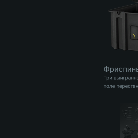
Фриспин
Три выигранн
поле переста