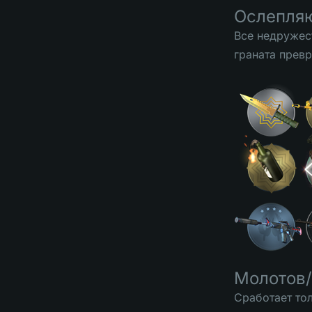
Ослепляю
Все недружес
граната превр
Молотов/
Cработает тол