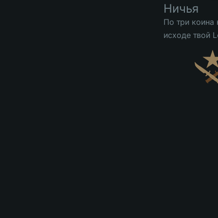
Ничья
По три коина
исходе твой L