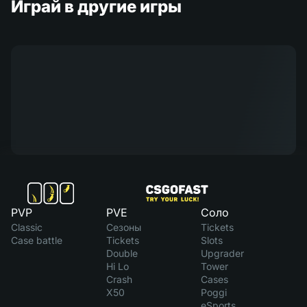
Играй в другие игры
PVP
PVE
Соло
Classic
Сезоны
Tickets
Case battle
Tickets
Slots
Double
Upgrader
Hi Lo
Tower
Crash
Cases
X50
Poggi
eSports