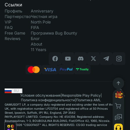
Ссылки
Профиль
Anniversary
Партнерство
Честная игра
VIP
North Pole
FAQ
FIFA
Free Game
Программа Bug Bounty
Reviews
Блог
About
11 Years
RU
|
Условия обслуживания
|
Responsible Play Policy
|
Политика конфиденциальности
|
Политика AML
GAMUSOFT LP, a company duly registered and existing under the laws of the
UK, with registration number LP23754 and registered office at 50 Princes
Street, Ipswich, Suffolk, IP1 1RJ, England, ZIP 3542
PAYPLAYSOFT LIMITED. Company No: HE 454356. Registered address:
Boumpoulinas, 1-3, BOUBOULINA BUILDING, Flat/Office 42, 1060, Nicosia.
©2015-2026 "CSGOFAST" ALL RIGHTS RESERVED. CS:GO trading service