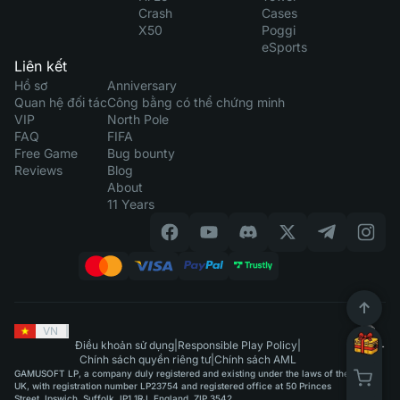
Crash
Cases
X50
Poggi
eSports
Liên kết
Hồ sơ
Anniversary
Quan hệ đối tác
Công bằng có thể chứng minh
VIP
North Pole
FAQ
FIFA
Free Game
Bug bounty
Reviews
Blog
About
11 Years
VN
|
Điều khoản sử dụng
|
Responsible Play Policy
|
Chính sách quyền riêng tư
|
Chính sách AML
GAMUSOFT LP, a company duly registered and existing under the laws of the
UK, with registration number LP23754 and registered office at 50 Princes
Street, Ipswich, Suffolk, IP1 1RJ, England, ZIP 3542