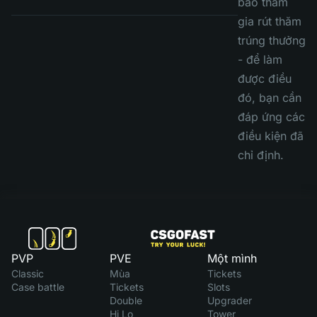
bảo tham
gia rút thăm
trúng thưởng
- để làm
được điều
đó, bạn cần
đáp ứng các
điều kiện đã
chỉ định.
PVP
PVE
Một mình
Classic
Mùa
Tickets
Case battle
Tickets
Slots
Double
Upgrader
Hi Lo
Tower