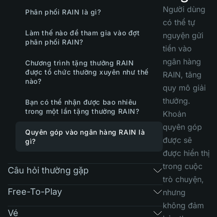
Người dùng
Phân phối RAIN là gì?
có thể tự
Làm thế nào để tham gia vào đợt
nguyện gửi
phân phối RAIN?
tiền vào
ngân hàng
Chương trình tặng thưởng RAIN
được tổ chức thường xuyên như thế
RAIN, tăng
nào?
quy mô giải
thưởng.
Bạn có thể nhận được bao nhiêu
trong một lần tặng thưởng RAIN?
Khoản
quyên góp
Quyên góp vào ngân hàng RAIN là
được sẽ
gì?
được hiển thị
trong cuộc
Câu hỏi thường gặp
trò chuyện,
Free-To-Play
nhưng
không đảm
Vé