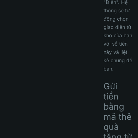
"Điền". Hệ
thống sẽ tự
động chọn
giao diện từ
kho của bạn
với số tiền
này và liệt
kê chúng để
bán.
Gửi
tiền
bằng
mã thẻ
quà
tặng từ