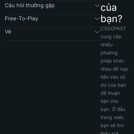
của
Câu hỏi thường gặp
bạn?
Free-To-Play
CSGOFAST
Vé
cung cấp
nhiều
phương
pháp khác
nhau để nạp
tiền vào số
dư của bạn
để thuận
tiện cho
bạn. Ở đầu
trang web,
bạn sẽ tìm
thấy nút