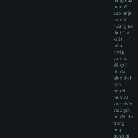
hàng của
bạn sẽ
cập nhật
và nút
"Gửi giao
dịch" sẽ
xuất
hiện.
Nhấp
vào nó
để gửi
ưu đãi
giao dịch
cho
người
mua và
xác nhận
việc gửi
ưu đãi đó
trong
ứng
dụng di