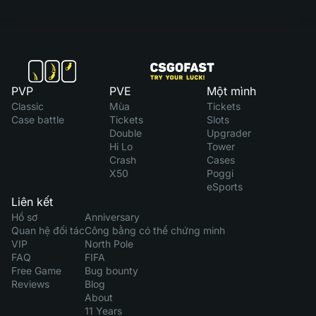
PVP
PVE
Một mình
Classic
Mùa
Tickets
Case battle
Tickets
Slots
Double
Upgrader
Hi Lo
Tower
Crash
Cases
X50
Poggi
eSports
Liên kết
Hồ sơ
Anniversary
Quan hệ đối tác
Công bằng có thể chứng minh
VIP
North Pole
FAQ
FIFA
Free Game
Bug bounty
Reviews
Blog
About
11 Years