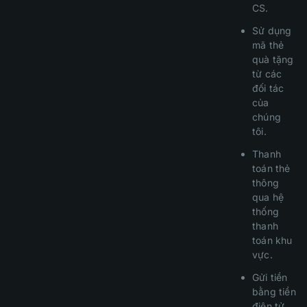
CS.
Sử dụng
mã thẻ
quà tặng
từ các
đối tác
của
chúng
tôi.
Thanh
toán thẻ
thông
qua hệ
thống
thanh
toán khu
vực.
Gửi tiền
bằng tiền
điện tử.