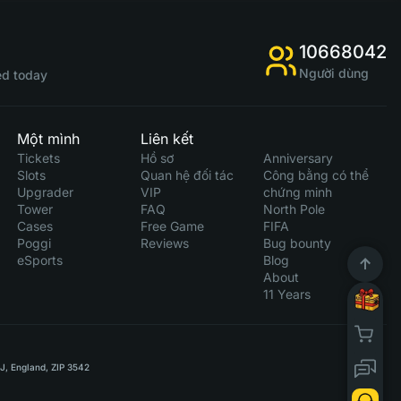
10668042
Người dùng
d today
Một mình
Liên kết
Tickets
Hồ sơ
Anniversary
Slots
Quan hệ đối tác
Công bằng có thể
Upgrader
VIP
chứng minh
Tower
FAQ
North Pole
Cases
Free Game
FIFA
Poggi
Reviews
Bug bounty
eSports
Blog
About
11 Years
RJ, England, ZIP 3542