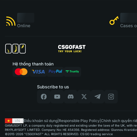
Online
Cases o
Hệ thống thanh toán
Subscribe to us
VN
|
Điều khoản sử dụng
|
Responsible Play Policy
|
Chính sách quyền riê
GAMUSOFT LP, a company duly registered and existing under the laws of the UK, with regi
PAYPLAYSOFT LIMITED. Company No: HE 454356. Registered address: Giannou Kranidioti & 
©2015-2026 "CSGOFAST" ALL RIGHTS RESERVED. CS:GO trading service