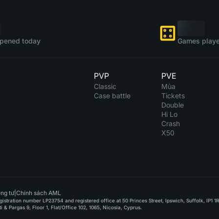
pened today
Games playe
PVP
PVE
Classic
Mùa
Case battle
Tickets
Double
Hi Lo
Crash
X50
ng tư
|
Chính sách AML
stration number LP23754 and registered office at 50 Princes Street, Ipswich, Suffolk, IP1 1
Pargas 9, Floor 1, Flat/Office 102, 1065, Nicosia, Cyprus.