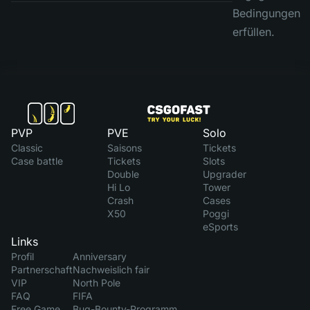
Bedingungen
erfüllen.
PVP
PVE
Solo
Classic
Saisons
Tickets
Case battle
Tickets
Slots
Double
Upgrader
Hi Lo
Tower
Crash
Cases
X50
Poggi
eSports
Links
Profil
Anniversary
Partnerschaft
Nachweislich fair
VIP
North Pole
FAQ
FIFA
Free Game
Bug-Bounty-Programm