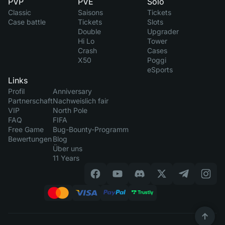
PVP
PVE
Solo
Classic
Saisons
Tickets
Case battle
Tickets
Slots
Double
Upgrader
Hi Lo
Tower
Crash
Cases
X50
Poggi
eSports
Links
Profil
Anniversary
Partnerschaft
Nachweislich fair
VIP
North Pole
FAQ
FIFA
Free Game
Bug-Bounty-Programm
Bewertungen
Blog
Über uns
11 Years