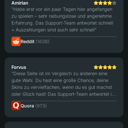
Amirlan
"Habe erst vor ein paar Tagen hier angefangen
zu spielen – sehr reibungslose und angenehme
Erfahrung. Das Support-Team antwortet schnell
+ Auszahlungen sind auch sehr schnell"
Reddit
(1638)
Forvus
"Diese Seite ist im Vergleich zu anderen eine
gute Wahl. Du hast eine große Chance, deine
Skins zu vervielfachen, wenn du es gut machst
oder Glück hast! Das Support-Team antwortet in
Minuten und es hat ein gutes Handelssystem. Für
Quora
(973)
mich ist es die beste Seite zum Wetten."