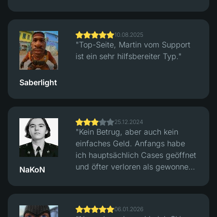
und Abheben von kleinen,
günstigen Skins klappt gut, hatte
keine Probleme mit Trades.
10.08.2025
Mehrere Zahlungsoptionen. Der
"Top-Seite, Martin vom Support
Support antwortete schnell,
ist ein sehr hilfsbereiter Typ."
Auszahlungen waren zügig."
Saberlight
25.12.2024
"Kein Betrug, aber auch kein
einfaches Geld. Anfangs habe
ich hauptsächlich Cases geöffnet
und öfter verloren als gewonnen.
NaKoN
Ziemlich viel sogar. Später bin
ich auf den klassischen Crash-
Modus umgestiegen und habe
06.01.2026
begonnen, die Runden über ihr