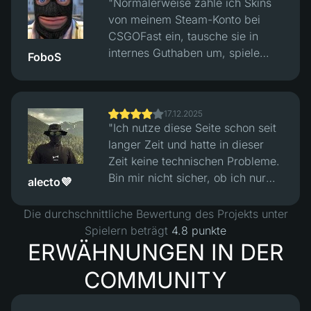
"Normalerweise zahle ich Skins
Hash-Verifikationssystem zu
von meinem Steam-Konto bei
prüfen. Danach fühlte sich alles
CSGOFast ein, tausche sie in
ausgeglichener an, Siege und
internes Guthaben um, spiele
FoboS
Niederlagen wirkten fair. Die
eine Weile, konvertiere sie dann
Seite selbst funktioniert gut,
zurück in angemessen preiswerte
sauberes Interface, keine
Skins und hebe sie an Steam ab.
offensichtlichen Probleme, aber
17.12.2025
Die Wechselkurse sind fair und
man muss verstehen, dass dies
"Ich nutze diese Seite schon seit
der gesamte Prozess funktioniert
Glücksspiel ist und kein einfaches
langer Zeit und hatte in dieser
problemlos."
Geld."
Zeit keine technischen Probleme.
Bin mir nicht sicher, ob ich nur
alecto💜
durchs Spielen im Plus bin, aber
wenn ich bedenke, wie sehr die
Die durchschnittliche Bewertung des Projekts unter
Skin-Preise in den fünf Jahren, in
Spielern beträgt
4.8 punkte
denen ich dabei bin, gestiegen
ERWÄHNUNGEN IN DER
sind, bin ich insgesamt definitiv
COMMUNITY
im Gewinn :)"