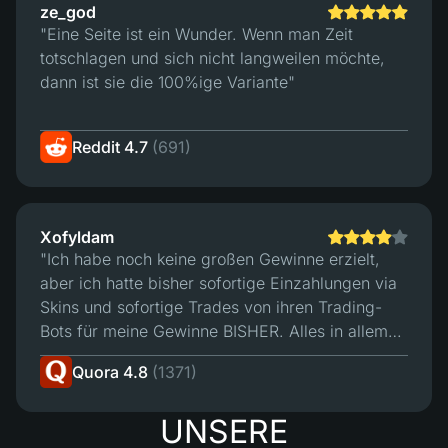
ze_god
"Eine Seite ist ein Wunder. Wenn man Zeit
totschlagen und sich nicht langweilen möchte,
dann ist sie die 100%ige Variante"
Reddit 4.7
(691)
Xofyldam
"Ich habe noch keine großen Gewinne erzielt,
aber ich hatte bisher sofortige Einzahlungen via
Skins und sofortige Trades von ihren Trading-
Bots für meine Gewinne BISHER. Alles in allem
bisher so gut. Ich denke, mein einziger
Quora 4.8
(1371)
"Beschwerdepunkt" ist, dass ich mir wünschen
würde, dass ihre Einzahlungs-Bots mehr meiner
UNSERE
Skins für Einzahlungen akzeptieren. 4/5 - Ich