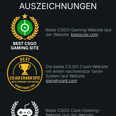
hoffe, die Seite bleibt so zuverlässig, wie sie
AUSZEICHNUNGEN
bisher scheint."
Beste CSGO-Gaming-Website laut
der Website
besoccer.com
Die beste CS:GO Crash-Website
mit einem nachweisbar fairen
System laut Website
gametyrant.com
Beste CSGO Case-Opening-
Website laut der Website