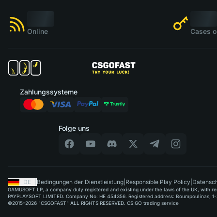
Online
Cases o
Zahlungssysteme
Folge uns
DE
|
Bedingungen der Dienstleistung
|
Responsible Play Policy
|
Datensch
GAMUSOFT LP, a company duly registered and existing under the laws of the UK, with regi
PAYPLAYSOFT LIMITED. Company No: HE 454356. Registered address: Boumpoulinas, 1-3
©2015-2026 "CSGOFAST" ALL RIGHTS RESERVED. CS:GO trading service