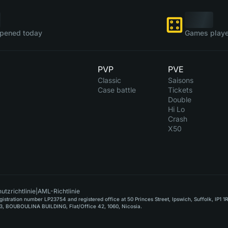
pened today
Games playe
PVP
PVE
Classic
Saisons
Case battle
Tickets
Double
Hi Lo
Crash
X50
utzrichtlinie
|
AML-Richtlinie
stration number LP23754 and registered office at 50 Princes Street, Ipswich, Suffolk, IP1 1
, BOUBOULINA BUILDING, Flat/Office 42, 1060, Nicosia.