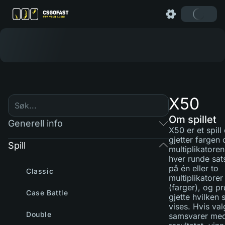
X50
Om spillet
Generell info
X50 er et spill
gjetter fargen
Spill
multiplikatoren.
hver runde sat
på én eller to
Classic
multiplikatorer
(farger), og p
Case Battle
gjette hvilken 
vises. Hvis valg
Double
samsvarer me