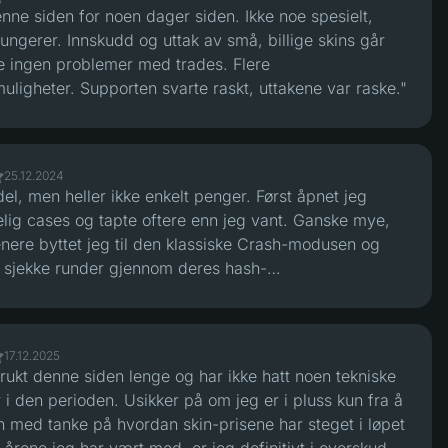
nne siden for noen dager siden. Ikke noe spesielt,
ngerer. Innskudd og uttak av små, billige skins går
de ingen problemer med trades. Flere
uligheter. Supporten svarte raskt, uttakene var raske."
25.12.2024
del, men heller ikke enkelt penger. Først åpnet jeg
lig cases og tapte oftere enn jeg vant. Ganske mye,
enere byttet jeg til den klassiske Crash-modusen og
 sjekke runder gjennom deres hash-
ngssystem. Etter det føltes ting mer balanserte,
og tap så rettferdige ut. Siden i seg selv fungerer fint,
sesnitt, ingen åpenbare problemer, men du må fortsatt
17.12.2025
dette er gambling og ikke enkle penger."
rukt denne siden lenge og har ikke hatt noen tekniske
i den perioden. Usikker på om jeg er i pluss kun fra å
n med tanke på hvordan skin-prisene har steget i løpet