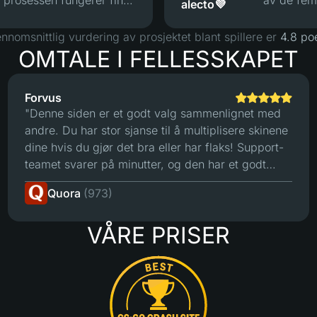
 prosessen fungerer fint
av de fem 
alecto💜
totalt sett 
nnomsnittlig vurdering av prosjektet blant spillere er
4.8 po
OMTALE I FELLESSKAPET
Forvus
"Denne siden er et godt valg sammenlignet med
andre. Du har stor sjanse til å multiplisere skinene
dine hvis du gjør det bra eller har flaks! Support-
teamet svarer på minutter, og den har et godt
tradesystem. For meg er det den beste siden å
Quora
(973)
spille på."
VÅRE PRISER