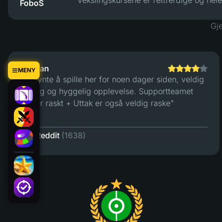
Vekslingskursene er rettferdige og hele
FoboS
uten problemer."
Gje
Amirlan
MENY
"Begynte å spille her for noen dager siden, veldig
smidig og hyggelig opplevelse. Supportteamet
svarer raskt + Uttak er også veldig raske"
Reddit
(1638)