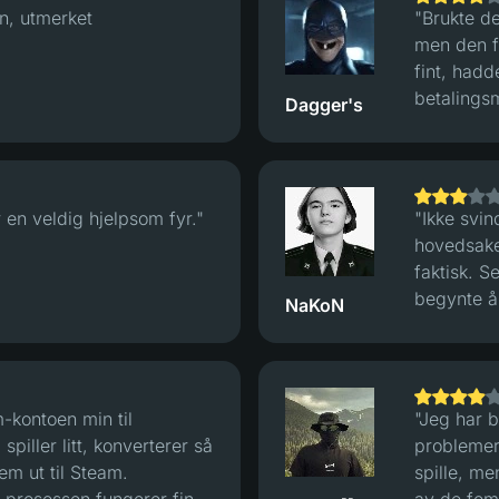
n, utmerket
"Brukte de
men den fu
fint, had
betalingsm
Dagger's
 en veldig hjelpsom fyr."
"Ikke svin
hovedsake
faktisk. S
begynte å
NaKoN
verifiseri
gevinster 
rent gren
forstå at 
m-kontoen min til
"Jeg har b
piller litt, konverterer så
problemer 
dem ut til Steam.
spille, me