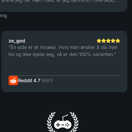
årene jeg har vært med, er jeg definitivt i overskudd
:)"
eng
ze_god
"En side er et mirakel. Hvis man ønsker å slå ihjel
tid og ikke kjede seg, så er den 100% varianten."
Reddit 4.7
(691)