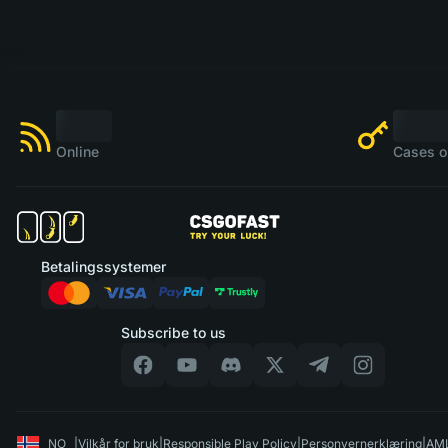
Online
Cases o
Betalingssystemer
Subscribe to us
NO
|
Vilkår for bruk
|
Responsible Play Policy
|
Personvernerklæring
|
AML