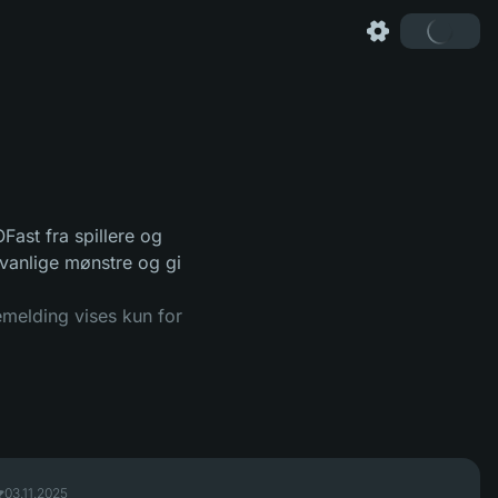
ast fra spillere og
 vanlige mønstre og gi
emelding vises kun for
03.11.2025