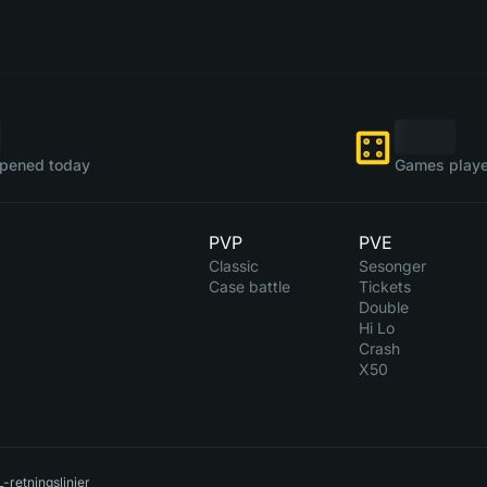
pened today
Games playe
PVP
PVE
Classic
Sesonger
Case battle
Tickets
Double
Hi Lo
Crash
X50
-retningslinjer