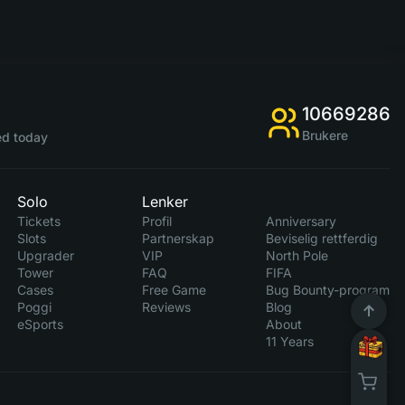
10669286
Brukere
d today
Solo
Lenker
Tickets
Profil
Anniversary
Slots
Partnerskap
Beviselig rettferdig
Upgrader
VIP
North Pole
Tower
FAQ
FIFA
Cases
Free Game
Bug Bounty-program
Poggi
Reviews
Blog
eSports
About
11 Years