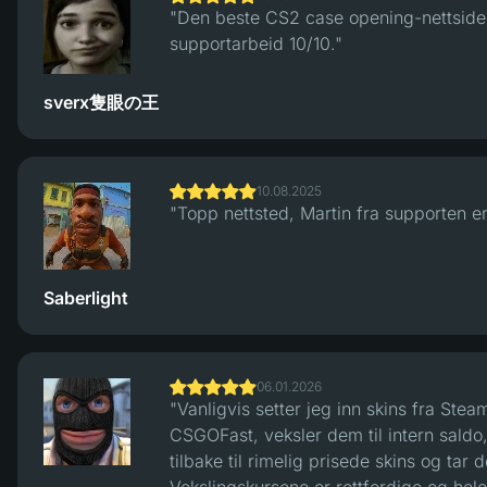
"Den beste CS2 case opening-nettside
supportarbeid 10/10."
sverx隻眼の王
10.08.2025
"Topp nettsted, Martin fra supporten er
Saberlight
06.01.2026
"Vanligvis setter jeg inn skins fra Stea
CSGOFast, veksler dem til intern saldo, s
tilbake til rimelig prisede skins og tar 