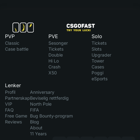
PVP
PVE
Solo
Classic
Sesonger
Tickets
Case battle
Tickets
Slots
Double
Upgrader
Hi Lo
Tower
Crash
Cases
X50
Poggi
eSports
Lenker
Profil
Anniversary
Partnerskap
Beviselig rettferdig
VIP
North Pole
FAQ
FIFA
Free Game
Bug Bounty-program
Reviews
Blog
About
11 Years