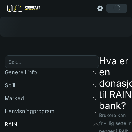
Hva er
en
Generell info
donasj
Spill
til RAIN
Marked
bank?
Henvisningprogram
Brukere kan
frivillig sette i
RAIN
penger i RAIN-