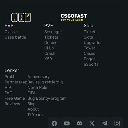
PVP
PVE
Solo
Classic
Sesonger
Tickets
Case battle
Tickets
Slots
Double
Upgrader
Hi Lo
Tower
Crash
Cases
X50
Poggi
eSports
Lenker
Profil
Anniversary
Partnerskap
Beviselig rettferdig
VIP
North Pole
FAQ
FIFA
Free Game
Bug Bounty-program
Reviews
Blog
About
11 Years