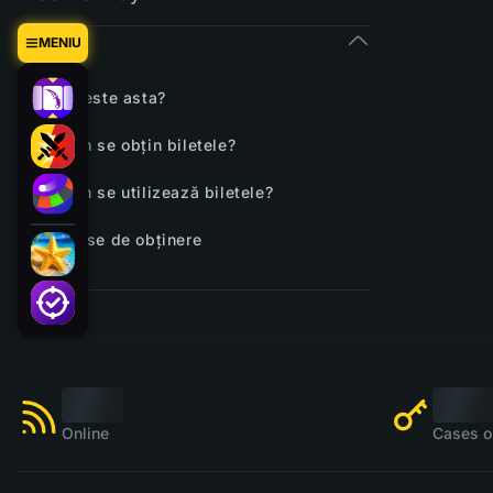
Bilete
MENIU
Ce este asta?
Cum se obțin biletele?
Cum se utilizează biletele?
Șanse de obținere
Online
Cases o