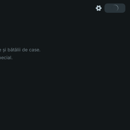
și bătălii de case.
ecial.