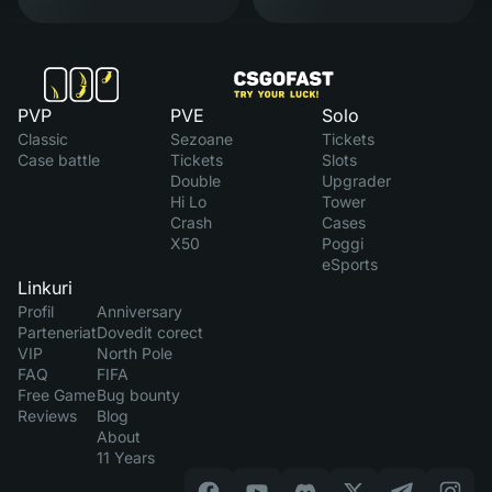
PVP
PVE
Solo
Classic
Sezoane
Tickets
Case battle
Tickets
Slots
Double
Upgrader
Hi Lo
Tower
Crash
Cases
X50
Poggi
eSports
Linkuri
Profil
Anniversary
Parteneriat
Dovedit corect
VIP
North Pole
FAQ
FIFA
Free Game
Bug bounty
Reviews
Blog
About
11 Years