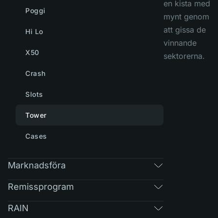
en kista med
Poggi
mynt genom
att gissa de
Hi Lo
vinnande
X50
sektorerna.
Crash
Slots
Tower
Cases
Marknadsföra
Remissprogram
RAIN