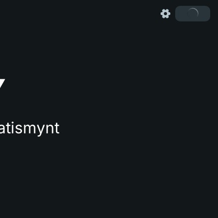
Y
atismynt