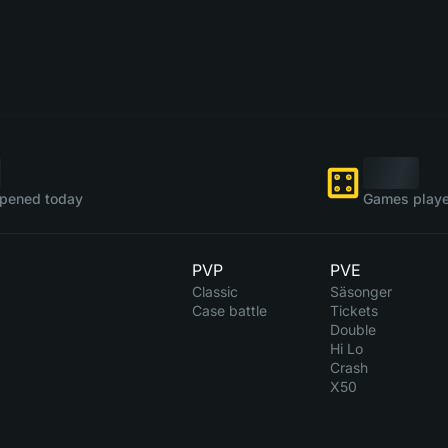
pened today
Games playe
PVP
PVE
Classic
Säsonger
Case battle
Tickets
Double
Hi Lo
Crash
X50