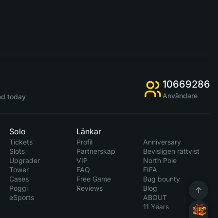
10669286
Användare
d today
Solo
Länkar
Tickets
Profil
Anniversary
Slots
Partnerskap
Bevisligen rättvist
Upgrader
VIP
North Pole
Tower
FAQ
FIFA
Cases
Free Game
Bug bounty
Poggi
Reviews
Blog
eSports
ABOUT
11 Years