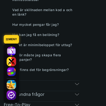
Vad är skillnaden mellan kod a och
en länk?
Hur mycket pengar får jag?
Hur kan jag få en belöning?
MENY
Vilket är minimibeloppet för uttag?
Varför måste jag skapa flera
kampanjer?
Vad finns det för begränsningar?
RAIN
Regelbundna frågor
Free-To-Play