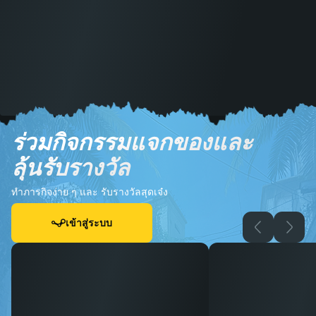
ร่วมกิจกรรมแจกของและ
ลุ้นรับรางวัล
ทำภารกิจง่าย ๆ และ รับรางวัลสุดเจ๋ง
เข้าสู่ระบบ