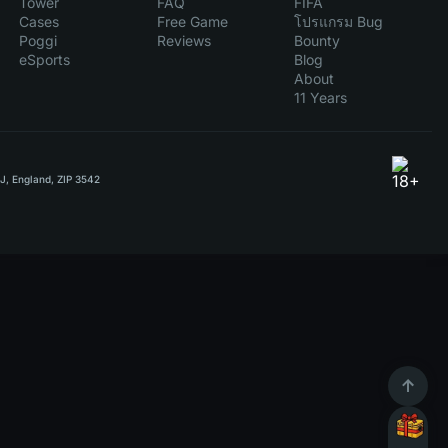
Tower
FAQ
FIFA
Cases
Free Game
โปรแกรม Bug
Poggi
Reviews
Bounty
eSports
Blog
About
11 Years
RJ, England, ZIP 3542