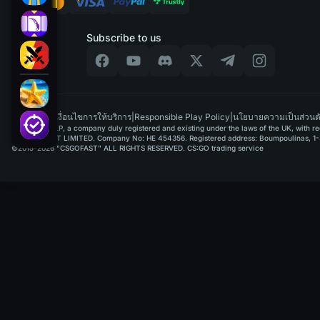
Subscribe to us
TH
|
เงื่อนไขการให้บริการ
|
Responsible Play Policy
|
นโยบายความเป็นส่วนต
GAMUSOFT LP, a company duly registered and existing under the laws of the UK, with regi
PAYPLAYSOFT LIMITED. Company No: HE 454356. Registered address: Boumpoulinas, 1-3
©2015-2026 "CSGOFAST" ALL RIGHTS RESERVED. CS:GO trading service