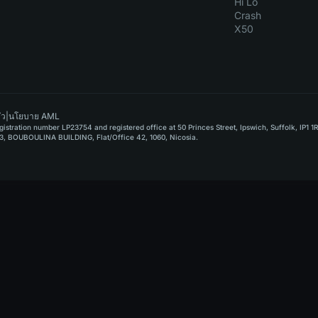
Hi Lo
Crash
X50
ัว
|
นโยบาย AML
stration number LP23754 and registered office at 50 Princes Street, Ipswich, Suffolk, IP1 1
, BOUBOULINA BUILDING, Flat/Office 42, 1060, Nicosia.