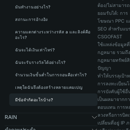
ต้อง/ไม่สามารถ
มันทำงานอย่างไร?
ยอมรับได้: การ
สถานะการอ้างอิง
โฆษณา PPC แ
SEO สำหรับแบร
ความแตกต่างระหว่างรหัส a และลิงค์คือ
CSGOFAST
อะไร?
ใช้แหล่งข้อมูลที
ฉันจะได้เงินเท่าไหร่?
กฎหมาย รวมถึ
กฎหมายทรัพย์ส
ฉันจะรับรางวัลได้อย่างไร?
ปัญญา
จำนวนเงินขั้นต่ำในการถอนคือเท่าไร?
ทำให้บรรลุเป้า
การลงทะเบียนโ
เหตุใดฉันจึงต้องสร้างหลายแคมเปญ
การบังคับผู้ใช้อื
เป็นผลมาจากก
มีข้อจำกัดอะไรบ้าง?
ตอบแทน การห
ลวงหรือการบิดเ
RAIN
เปลี่ยนที่อยู่ IP
คำถามประจำ