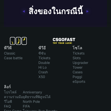
สิ่งของในกรณีนี้
พีวีพี
พีวีอี
โซโล
Classic
ซีซัน
Tickets
Case battle
Tickets
Slots
Double
Upgrader
Hi Lo
Tower
Crash
Cases
X50
Poggi
eSports
ลิงก์
โปรไฟล์
Anniversary
ความร่วมมือ
ยุติธรรมที่พิสูจน์ได้
วีไอพี
North Pole
FAQ
FIFA
Free Game
โปรแกรม Bug Bounty