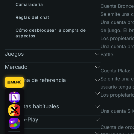
Camaradería
Cuenta Bronce
Se emite una c
Reglas del chat
Una cuenta bro
de juego. El b
Cómo desbloquear la compra de
aspectos
Los propietari
Una cuenta bro
Juegos
Battle.
Mercado
Cuenta Plata:
Se emite una c
Programa de referencia
MENÚ
usuario tenga 
RAIN
Los propietari
Preguntas habituales
Una cuenta Sil
Free-To-Play
Cuenta de oro
Tickets