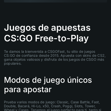
Juegos de apuestas
CS:GO Free-to-Play
Te damos la bienvenida a CSGOFast, tu sitio de juegos
CS:GO de confianza desde 2015. Apuesta con skins de CS2,
gana objetos valiosos y disfruta de los juegos de CSGO más
populares.
Modos de juego únicos
para apostar
Prueba varios modos de juego: Classic, Case Battle, Fast,
Double, Bacará, Hi-Lo, x50, Crash, Poggi, Slots, Tower,
Wheel y Cases. Tenemos el juego perfecto para ti, tanto si