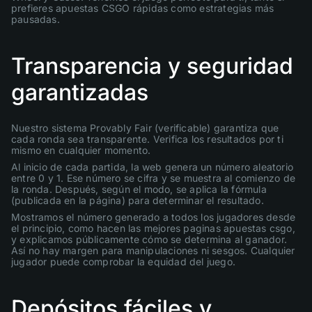
prefieres apuestas CSGO rápidas como estrategias más
pausadas.
Transparencia y seguridad
garantizadas
Nuestro sistema Provably Fair (verificable) garantiza que
cada ronda sea transparente. Verifica los resultados por ti
mismo en cualquier momento.
Al inicio de cada partida, la web genera un número aleatorio
entre 0 y 1. Ese número se cifra y se muestra al comienzo de
la ronda. Después, según el modo, se aplica la fórmula
(publicada en la página) para determinar el resultado.
Mostramos el número generado a todos los jugadores desde
el principio, como hacen las mejores paginas apuestas csgo,
y explicamos públicamente cómo se determina al ganador.
Así no hay margen para manipulaciones ni sesgos. Cualquier
jugador puede comprobar la equidad del juego.
Depósitos fáciles y