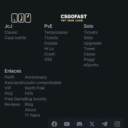
JcJ
PvE
Solo
Classic
Temporadas
Tickets
Case battle
Tickets
Slots
Double
Upgrader
Hi Lo
Tower
Crash
Cases
X50
Poggi
eSports
Enlaces
Perfil
Anniversary
Asociación
Justo comprobable
VIP
North Pole
FAQ
FIFA
Free Game
Bug bounty
Reviews
Blog
About
11 Years