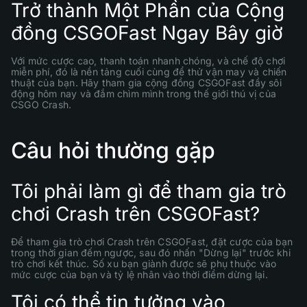
Trở thành Một Phần của Cộng
đồng CSGOFast Ngay Bây giờ
Với mức cược cao, thanh toán nhanh chóng, và chế độ chơi
miễn phí, đó là nền tảng cuối cùng để thử vận may và chiến
thuật của bạn. Hãy tham gia cộng đồng CSGOFast đầy sôi
động hôm nay và đắm chìm mình trong thế giới thú vị của
CSGO Crash.
Câu hỏi thường gặp
Tôi phải làm gì để tham gia trò
chơi Crash trên CSGOFast?
Để tham gia trò chơi Crash trên CSGOFast, đặt cược của bạn
trong thời gian đếm ngược, sau đó nhấn "Dừng lại" trước khi
trò chơi kết thúc. Số xu bạn giành được sẽ phụ thuộc vào
mức cược của bạn và tỷ lệ nhân vào thời điểm dừng lại.
Tôi có thể tin tưởng vào