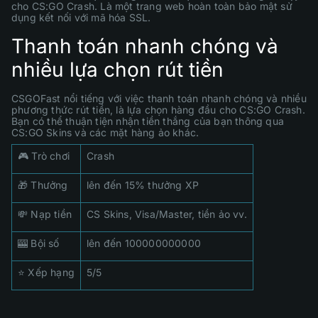
cho CS:GO Crash. Là một trang web hoàn toàn bảo mật sử
dụng kết nối với mã hóa SSL.
Thanh toán nhanh chóng và
nhiều lựa chọn rút tiền
CSGOFast nổi tiếng với việc thanh toán nhanh chóng và nhiều
phương thức rút tiền, là lựa chọn hàng đầu cho CS:GO Crash.
Bạn có thể thuận tiện nhận tiền thắng của bạn thông qua
CS:GO Skins và các mặt hàng ảo khác.
🎮 Trò chơi
Crash
🎁 Thưởng
lên đến 15% thưởng XP
💸 Nạp tiền
CS Skins, Visa/Master, tiền ảo vv.
🎰 Bội số
lên đến 100000000000
⭐ Xếp hạng
5/5