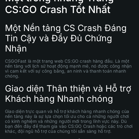
CS:GO Crash Tốt Nhất
Một Nền tảng CS Crash Đáng
Tin Cậy và Đầy Đủ Chứng
Nhận
CSGOFast là một trang web CS:GO crash hàng đầu. Là một
nền tảng với lịch sử hoạt động mạnh mẽ, nó được công nhận
vì cam kết với sự công bằng, an ninh và thanh toán nhanh
chóng.
Giao diện Thân thiện và Hỗ trợ
Khách hàng Nhanh chóng
Giao diện trực quan và hỗ trợ khách hàng nhanh chóng của
nền tảng này là sự lựa chọn tối ưu cho cả những người chơi
có kinh nghiệm và những người mới trong lĩnh vực này. Dù
bạn đến đây để tham gia vào CS:GO Crash hoặc các trò chơi
khác, đội ngũ hỗ trợ của chúng tôi sẵn sàng hỗ trợ.