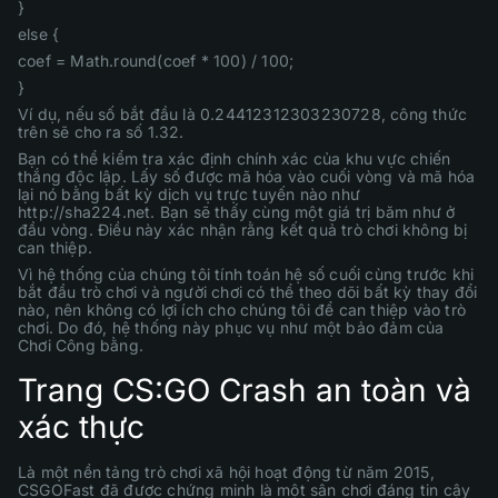
}
else {
coef = Math.round(coef * 100) / 100;
}
Ví dụ, nếu số bắt đầu là 0.24412312303230728, công thức
trên sẽ cho ra số 1.32.
Bạn có thể kiểm tra xác định chính xác của khu vực chiến
thắng độc lập. Lấy số được mã hóa vào cuối vòng và mã hóa
lại nó bằng bất kỳ dịch vụ trực tuyến nào như
http://sha224.net. Bạn sẽ thấy cùng một giá trị băm như ở
đầu vòng. Điều này xác nhận rằng kết quả trò chơi không bị
can thiệp.
Vì hệ thống của chúng tôi tính toán hệ số cuối cùng trước khi
bắt đầu trò chơi và người chơi có thể theo dõi bất kỳ thay đổi
nào, nên không có lợi ích cho chúng tôi để can thiệp vào trò
chơi. Do đó, hệ thống này phục vụ như một bảo đảm của
Chơi Công bằng.
Trang CS:GO Crash an toàn và
xác thực
Là một nền tảng trò chơi xã hội hoạt động từ năm 2015,
CSGOFast đã được chứng minh là một sân chơi đáng tin cậy