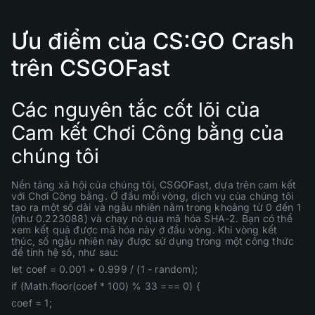
Ưu điểm của CS:GO Crash
trên CSGOFast
Các nguyên tắc cốt lõi của
Cam kết Chơi Công bằng của
chúng tôi
Nền tảng xã hội của chúng tôi, CSGOFast, dựa trên cam kết
với Chơi Công bằng. Ở đầu mỗi vòng, dịch vụ của chúng tôi
tạo ra một số dài và ngẫu nhiên nằm trong khoảng từ 0 đến 1
(như 0.223088) và chạy nó qua mã hóa SHA-2. Bạn có thể
xem kết quả được mã hóa này ở đầu vòng. Khi vòng kết
thúc, số ngẫu nhiên này được sử dụng trong một công thức
để tính hệ số, như sau:
let coef = 0.001 + 0.999 / (1 - random);
if (Math.floor(coef * 100) % 33 === 0) {
coef = 1;