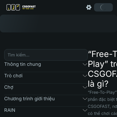
“Free-
Play” t
Thông tin chung
CSGOF
Trò chơi
là gì?
Chợ
“Free-To-Play”
Chương trình giới thiệu
phần đặc biệt 
CSGOFAST, nơ
RAIN
có thể chơi cá