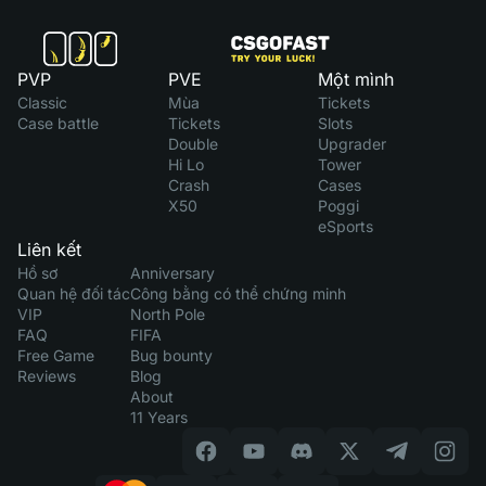
PVP
PVE
Một mình
Classic
Mùa
Tickets
Case battle
Tickets
Slots
Double
Upgrader
Hi Lo
Tower
Crash
Cases
X50
Poggi
eSports
Liên kết
Hồ sơ
Anniversary
Quan hệ đối tác
Công bằng có thể chứng minh
VIP
North Pole
FAQ
FIFA
Free Game
Bug bounty
Reviews
Blog
About
11 Years