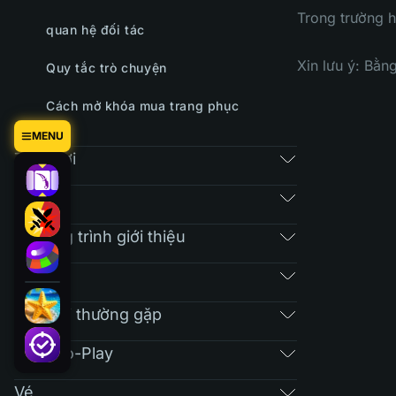
Trong trường h
quan hệ đối tác
Xin lưu ý: Bằn
Quy tắc trò chuyện
Cách mở khóa mua trang phục
MENU
Trò chơi
Chợ
Chương trình giới thiệu
RAIN
Câu hỏi thường gặp
Free-To-Play
Vé