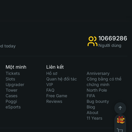
10669286
Người dùng
d today
Một mình
Liên kết
Tickets
Hồ sơ
Anniversary
Slots
Quan hệ đối tác
Công bằng có thể
Upgrader
VIP
chứng minh
Tower
FAQ
North Pole
Cases
Free Game
FIFA
Poggi
Reviews
Bug bounty
eSports
Blog
About
11 Years