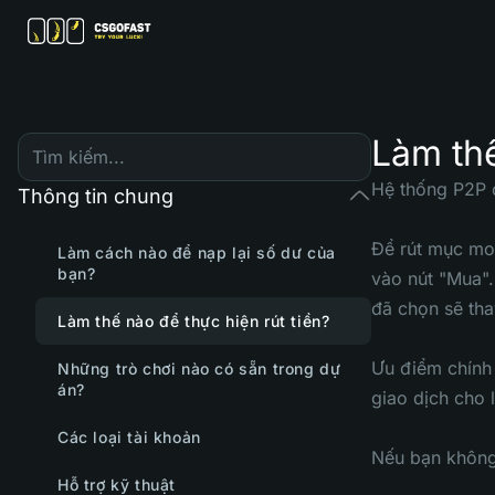
Làm thế
Hệ thống P2P c
Thông tin chung
Để rút mục mo
Làm cách nào để nạp lại số dư của
bạn?
vào nút "Mua".
đã chọn sẽ tha
Làm thế nào để thực hiện rút tiền?
Ưu điểm chính 
Những trò chơi nào có sẵn trong dự
án?
giao dịch cho 
Các loại tài khoản
Nếu bạn không 
Hỗ trợ kỹ thuật