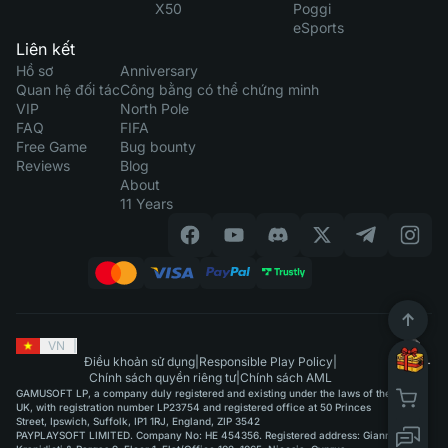
X50
Poggi
eSports
Liên kết
Hồ sơ
Anniversary
Quan hệ đối tác
Công bằng có thể chứng minh
VIP
North Pole
FAQ
FIFA
Free Game
Bug bounty
Reviews
Blog
About
11 Years
VN
|
Điều khoản sử dụng
|
Responsible Play Policy
|
Chính sách quyền riêng tư
|
Chính sách AML
GAMUSOFT LP, a company duly registered and existing under the laws of the
UK, with registration number LP23754 and registered office at 50 Princes
Street, Ipswich, Suffolk, IP1 1RJ, England, ZIP 3542
PAYPLAYSOFT LIMITED. Company No: HE 454356. Registered address: Giannou