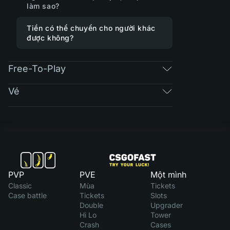
làm sao?
Tiền có thể chuyển cho người khác
được không?
Free-To-Play
Vé
PVP
PVE
Một mình
Classic
Mùa
Tickets
Case battle
Tickets
Slots
Double
Upgrader
Hi Lo
Tower
Crash
Cases