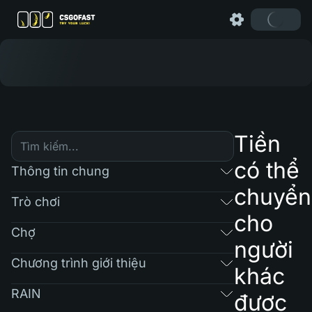
Tiền
có thể
Thông tin chung
chuyển
Trò chơi
cho
Chợ
người
Chương trình giới thiệu
khác
RAIN
được