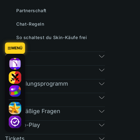
Partnerschaft
Chat-Regeln
So schaltest du Skin-Käufe frei
MENÜ
Spiele
Markt
Empfehlungsprogramm
RAIN
Regelmäßige Fragen
Free-To-Play
Tickets