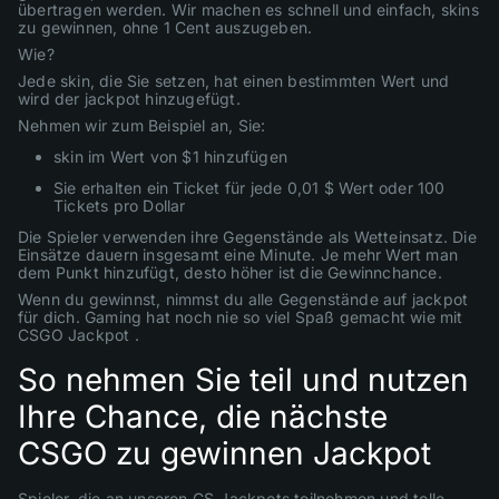
übertragen werden. Wir machen es schnell und einfach, skins
zu gewinnen, ohne 1 Cent auszugeben.
Wie?
Jede skin, die Sie setzen, hat einen bestimmten Wert und
wird der jackpot hinzugefügt.
Nehmen wir zum Beispiel an, Sie:
skin im Wert von $1 hinzufügen
Sie erhalten ein Ticket für jede 0,01 $ Wert oder 100
Tickets pro Dollar
Die Spieler verwenden ihre Gegenstände als Wetteinsatz. Die
Einsätze dauern insgesamt eine Minute. Je mehr Wert man
dem Punkt hinzufügt, desto höher ist die Gewinnchance.
Wenn du gewinnst, nimmst du alle Gegenstände auf jackpot
für dich. Gaming hat noch nie so viel Spaß gemacht wie mit
CSGO Jackpot .
So nehmen Sie teil und nutzen
Ihre Chance, die nächste
CSGO zu gewinnen Jackpot
Spieler, die an unseren CS-Jackpots teilnehmen und tolle