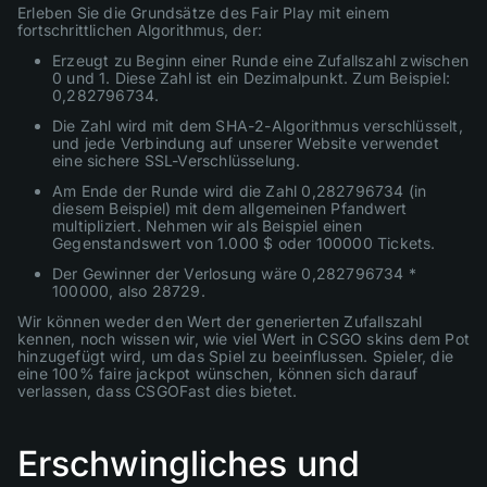
Erleben Sie die Grundsätze des Fair Play mit einem
fortschrittlichen Algorithmus, der:
Erzeugt zu Beginn einer Runde eine Zufallszahl zwischen
0 und 1. Diese Zahl ist ein Dezimalpunkt. Zum Beispiel:
0,282796734.
Die Zahl wird mit dem SHA-2-Algorithmus verschlüsselt,
und jede Verbindung auf unserer Website verwendet
eine sichere SSL-Verschlüsselung.
Am Ende der Runde wird die Zahl 0,282796734 (in
diesem Beispiel) mit dem allgemeinen Pfandwert
multipliziert. Nehmen wir als Beispiel einen
Gegenstandswert von 1.000 $ oder 100000 Tickets.
Der Gewinner der Verlosung wäre 0,282796734 *
100000, also 28729.
Wir können weder den Wert der generierten Zufallszahl
kennen, noch wissen wir, wie viel Wert in CSGO skins dem Pot
hinzugefügt wird, um das Spiel zu beeinflussen. Spieler, die
eine 100% faire jackpot wünschen, können sich darauf
verlassen, dass CSGOFast dies bietet.
Erschwingliches und