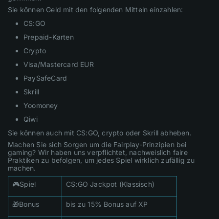
Sie können Geld mit den folgenden Mitteln einzahlen:
CS:GO
Prepaid-Karten
Crypto
Visa/Mastercard EUR
PaySafeCard
Skrill
Yoomoney
Qiwi
Sie können auch mit CS:GO, crypto oder Skrill abheben.
Machen Sie sich Sorgen um die Fairplay-Prinzipien bei
gaming? Wir haben uns verpflichtet, nachweislich faire
Praktiken zu befolgen, um jedes Spiel wirklich zufällig zu
machen.
🎮Spiel
CS:GO Jackpot (Klassisch)
🎁Bonus
bis zu 15% Bonus auf XP