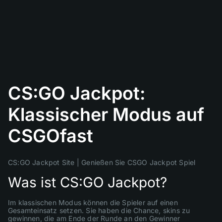
a
b
6
f
CS:GO Jackpot:
Klassischer Modus auf
CSGOfast
CS:GO Jackpot Site | Genießen Sie CSGO Jackpot Spiel
Was ist CS:GO Jackpot?
Im klassischen Modus können die Spieler auf einen
Gesamteinsatz setzen. Sie haben die Chance, skins zu
gewinnen, die am Ende der Runde an den Gewinner