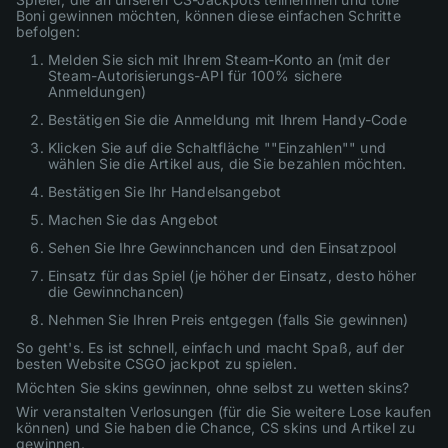
Boni gewinnen möchten, können diese einfachen Schritte
befolgen:
Melden Sie sich mit Ihrem Steam-Konto an (mit der
Steam-Autorisierungs-API für 100% sichere
Anmeldungen)
Bestätigen Sie die Anmeldung mit Ihrem Handy-Code
Klicken Sie auf die Schaltfläche ""Einzahlen"" und
wählen Sie die Artikel aus, die Sie bezahlen möchten.
Bestätigen Sie Ihr Handelsangebot
Machen Sie das Angebot
Sehen Sie Ihre Gewinnchancen und den Einsatzpool
Einsatz für das Spiel (je höher der Einsatz, desto höher
die Gewinnchancen)
Nehmen Sie Ihren Preis entgegen (falls Sie gewinnen)
So geht's. Es ist schnell, einfach und macht Spaß, auf der
besten Website CSGO jackpot zu spielen.
Möchten Sie skins gewinnen, ohne selbst zu wetten skins?
Wir veranstalten Verlosungen (für die Sie weitere Lose kaufen
können) und Sie haben die Chance, CS skins und Artikel zu
gewinnen.