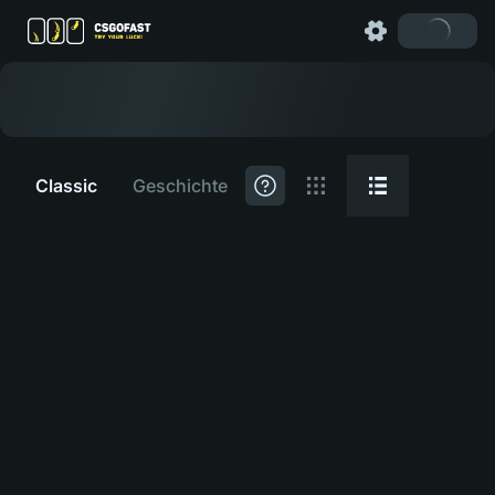
Classic
Geschichte
Spielanleitung?
Spiel
#2268532
:
4 /
0
0
0
0
oder
50
Mach
jetzt mit
und
gewinne: