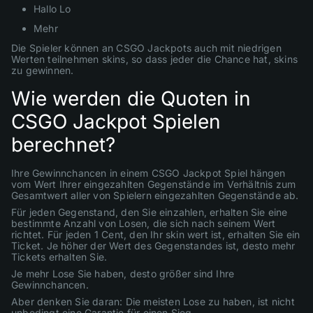
Hallo Lo
Mehr
Die Spieler können an CSGO Jackpots auch mit niedrigen
Werten teilnehmen skins, so dass jeder die Chance hat, skins
zu gewinnen.
Wie werden die Quoten in
CSGO Jackpot Spielen
berechnet?
Ihre Gewinnchancen in einem CSGO Jackpot Spiel hängen
vom Wert Ihrer eingezahlten Gegenstände im Verhältnis zum
Gesamtwert aller von Spielern eingezahlten Gegenstände ab.
Für jeden Gegenstand, den Sie einzahlen, erhalten Sie eine
bestimmte Anzahl von Losen, die sich nach seinem Wert
richtet. Für jeden 1 Cent, den Ihr skin wert ist, erhalten Sie ein
Ticket. Je höher der Wert des Gegenstandes ist, desto mehr
Tickets erhalten Sie.
Je mehr Lose Sie haben, desto größer sind Ihre
Gewinnchancen.
Aber denken Sie daran: Die meisten Lose zu haben, ist nicht
unbedingt eine Garantie für einen Sieg.