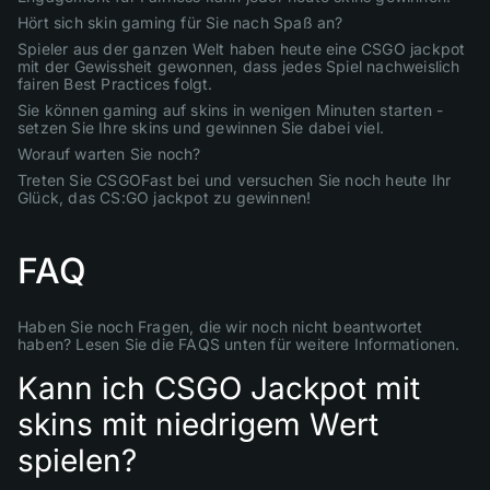
Hört sich skin gaming für Sie nach Spaß an?
Spieler aus der ganzen Welt haben heute eine CSGO jackpot
mit der Gewissheit gewonnen, dass jedes Spiel nachweislich
fairen Best Practices folgt.
Sie können gaming auf skins in wenigen Minuten starten -
setzen Sie Ihre skins und gewinnen Sie dabei viel.
Worauf warten Sie noch?
Treten Sie CSGOFast bei und versuchen Sie noch heute Ihr
Glück, das CS:GO jackpot zu gewinnen!
FAQ
Haben Sie noch Fragen, die wir noch nicht beantwortet
haben? Lesen Sie die FAQS unten für weitere Informationen.
Kann ich CSGO Jackpot mit
skins mit niedrigem Wert
spielen?