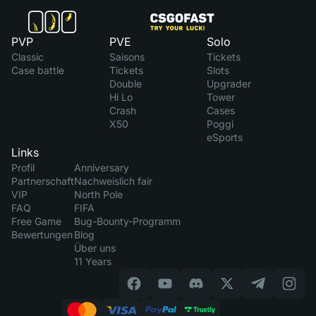
PVP
PVE
Solo
Classic
Saisons
Tickets
Case battle
Tickets
Slots
Double
Upgrader
Hi Lo
Tower
Crash
Cases
X50
Poggi
eSports
Links
Profil
Anniversary
Partnerschaft
Nachweislich fair
VIP
North Pole
FAQ
FIFA
Free Game
Bug-Bounty-Programm
Bewertungen
Blog
Über uns
11 Years