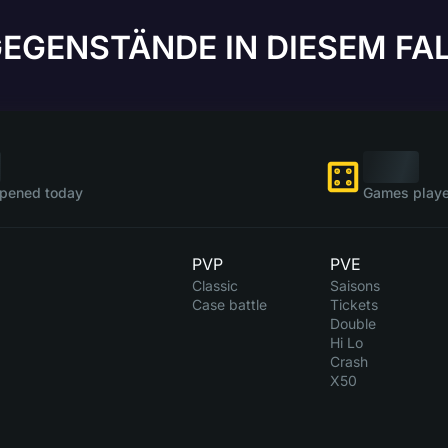
EGENSTÄNDE IN DIESEM FA
pened today
Games playe
PVP
PVE
Classic
Saisons
Case battle
Tickets
Double
Hi Lo
Crash
X50