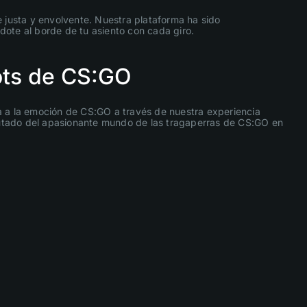
usta y envolvente. Nuestra plataforma ha sido
ote al borde de tu asiento con cada giro.
ots de CS:GO
 a la emoción de CS:GO a través de nuestra experiencia
sfrutado del apasionante mundo de las tragaperras de CS:GO en