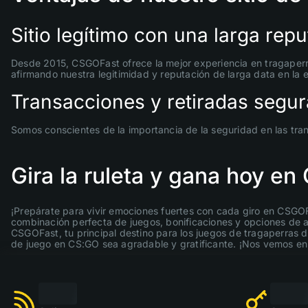
Sitio legítimo con una larga rep
Desde 2015, CSGOFast ofrece la mejor experiencia en tragaperra
afirmando nuestra legitimidad y reputación de larga data en la
Transacciones y retiradas segura
Somos conscientes de la importancia de la seguridad en las tran
Gira la ruleta y gana hoy e
¡Prepárate para vivir emociones fuertes con cada giro en CSGOF
combinación perfecta de juegos, bonificaciones y opciones de 
CSGOFast, tu principal destino para los juegos de tragaperras 
de juego en CS:GO sea agradable y gratificante. ¡Nos vemos en 