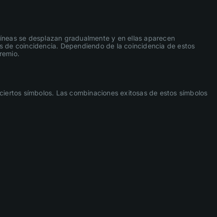
s líneas se desplazan gradualmente y en ellas aparecen
ns de coincidencia. Dependiendo de la coincidencia de estos
remio.
 ciertos símbolos. Las combinaciones exitosas de estos símbolos