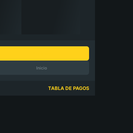
Autoplay
Inicio
TABLA DE PAGOS