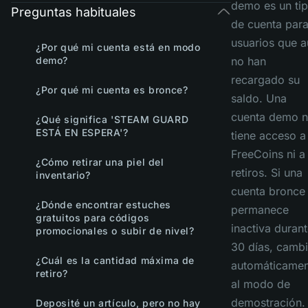
demo es un ti
Preguntas habituales
de cuenta par
usuarios que a
¿Por qué mi cuenta está en modo
demo?
no han
recargado su
¿Por qué mi cuenta es bronce?
saldo. Una
cuenta demo 
¿Qué significa 'STEAM GUARD
ESTÁ EN ESPERA'?
tiene acceso a
FreeCoins ni a
¿Cómo retirar una piel del
retiros. Si una
inventario?
cuenta bronce
¿Dónde encontrar estuches
permanece
gratuitos para códigos
inactiva duran
promocionales o subir de nivel?
30 días, camb
¿Cuál es la cantidad máxima de
automáticamen
retiro?
al modo de
demostración.
Deposité un artículo, pero no hay