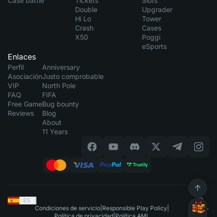
Case battle
Tickets
Slots
Double
Upgrader
Hi Lo
Tower
Crash
Cases
X50
Poggi
eSports
Enlaces
Perfil
Anniversary
Asociación
Justo comprobable
VIP
North Pole
FAQ
FIFA
Free Game
Bug bounty
Reviews
Blog
About
11 Years
ES
|
Condiciones de servicio
|
Responsible Play Policy
|
Política de privacidad
|
Política AML